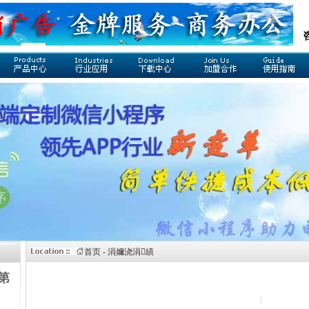
首页 - 涓嬭浇涓績
第
|