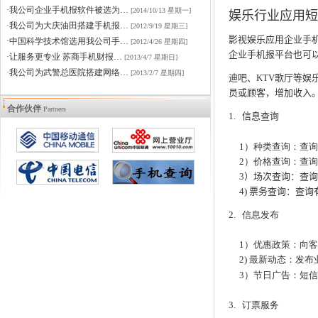
·我公司企业手机报软件被选为…
[2014/10/13 星期一]
娱乐行业应用短
·我公司为大庆油田搭建手机报…
[2012/9/19 星期三]
影视娱乐应用企业手
·中国科学技术馆选用我公司手…
[2012/4/26 星期四]
企业手机报平台也可
·让服务更专业 苏商手机财报…
[2013/4/7 星期日]
·我公司为武警总医院搭建网络…
[2013/2/7 星期四]
迪吧、KTV歌厅等
员或顾客，增加收入
合作伙伴
Partners
1. 信息查询
1）种类查询：查询
2）价格查询：查询
3）场次查询：查
4) 票务查询：查询
2. 信息发布
1）优惠政策：向客
2) 最新动态：发布
3）节日广告：短信
3. 订票服务