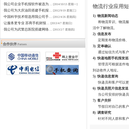
·我公司企业手机报软件被选为…
[2014/10/13 星期一]
物流行业应用短
·我公司为大庆油田搭建手机报…
[2012/9/19 星期三]
1) 物流新闻动态
·中国科学技术馆选用我公司手…
[2012/4/26 星期四]
将物流常识、物流服务
·让服务更专业 苏商手机财报…
[2013/4/7 星期日]
活中了解物流。
·我公司为武警总医院搭建网络…
[2013/2/7 星期四]
2) 信息发布
定期发布物流价格、
合作伙伴
Partners
3) 定单确认
通过短信方式与客户
4) 快递地图手机报发
管理员可根据送件地址
到达收件人地址。
5) 快递信息查询
快递员和客户可以更方
6) 快递员照片信息发送
当公司安排好快递员后
7) 客户关怀
节假日对自己的客户
8) 调查研究
针对不同人群和客户群