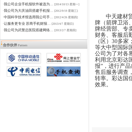
·我公司企业手机报软件被选为…
[2014/10/13 星期一]
·我公司为大庆油田搭建手机报…
[2012/9/19 星期三]
中天建材
·中国科学技术馆选用我公司手…
[2012/4/26 星期四]
牌（箭牌卫浴
·让服务更专业 苏商手机财报…
[2013/4/7 星期日]
牌经营部、专
·我公司为武警总医院搭建网络…
[2013/2/7 星期四]
财务、客服后
（区）
30
多家
合作伙伴
Partners
等大中型国际
公司为了对各
利用北京彩达
报”，进
行产品
售后服务调查
转率。彩达国
效果。