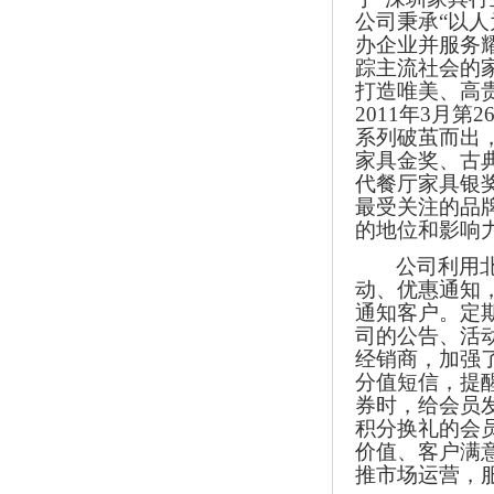
公司秉承“以人
办企业并服务
踪主流社会的
打造唯美、高
2011
年
3
月第
2
系列破茧而出
家具金奖、古
代餐厅家具银
最受关注的品
的地位和影响
公司利用
动、优惠通知
通知客户。
定
司的公告、活
经销商，加强
分值短信，提
券时，给会员
积分换礼的会
价值、客户满
推市场运营，服