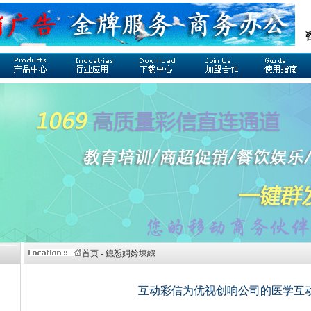
首页 - 鎴愬姛妗堜緥
互动彩信为优视创响公司的医学互