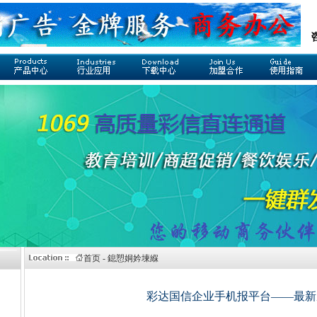
首页 - 鎴愬姛妗堜緥
彩达国信企业手机报平台——最新