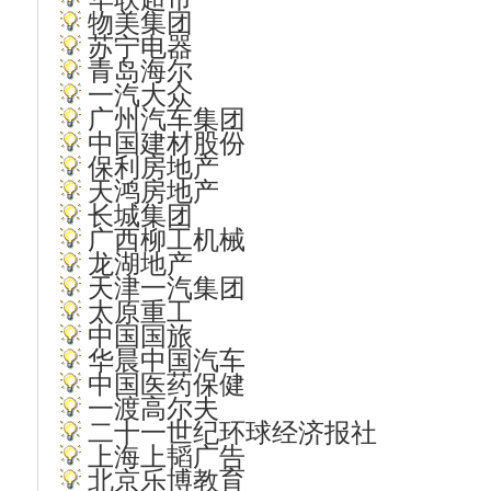
物美集团
苏宁电器
青岛海尔
一汽大众
广州汽车集团
中国建材股份
保利房地产
天鸿房地产
长城集团
广西柳工机械
龙湖地产
天津一汽集团
太原重工
中国国旅
华晨中国汽车
中国医药保健
一渡高尔夫
二十一世纪环球经济报社
上海上韬广告
北京乐博教育