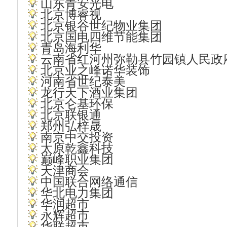
山东青安光电
北京博睿视
北京银谷世纪物业集团
北京国电四维节能集团
青岛海利华
云南省红河州弥勒县竹园镇人民政
北京业之峰诺华装饰
河南省世纪泰美
龙行天下酒业集团
北京仑基环保
北京联银通
郑州弘梓晟
南京中交投资
太原乾鑫科技
巅峰职业集团
天津商会
中国联合网络通信
华北电力集团
华润超市
永辉超市
华联超市