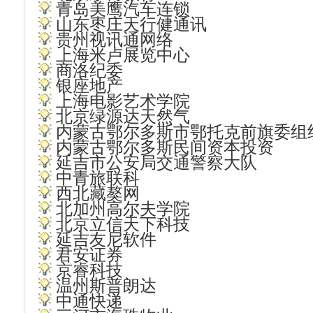
青岛美鹰汽车连锁
山东枣庄天行健通讯
贵州视讯通网络
上海米卢展览中心
商洛纪委
银座地产
上海电影艺术学院
北京绿源达天然气
内蒙古鄂尔多斯市鄂托克前旗委组
内蒙古鄂尔多斯民间资本投资
延吉市公安局交通警察大队
中青旅联科
西北藏獒网
北加州高尔夫学院
北京立信天下科技
延吉友尼软件
君安证券
京睿科技
温州斯普朗达
中通快递