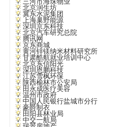
三河市海珠物业
北京润生坊
冀东水泥集团
上海巢野能源
深圳京东科技
北京汽车研究总院
腾讯网
京东商城
黄河锌镁纳米材料研究所
甘肃酷航就业培训中心
北京东信阳光
深圳恩鹏科技
江苏雪枫环保
陕西榆林市公安局
田永成医疗美容
温州市政府
中国人民银行盐城市分行
豪爵制衣
田阳县林业局
中交一航局
瑞景房地产