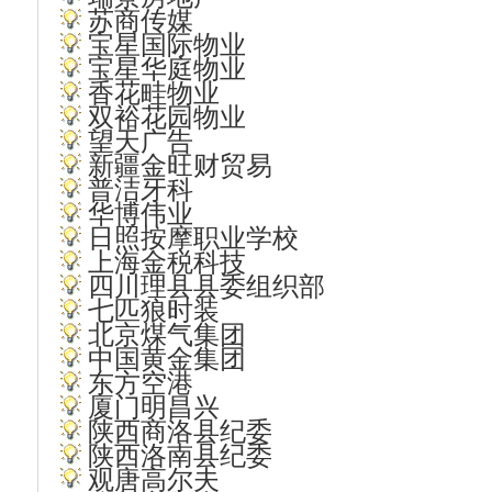
苏商传媒
宝星国际物业
宝星华庭物业
香花畦物业
双裕花园物业
望天广告
新疆金旺财贸易
普洁牙科
华博伟业
日照按摩职业学校
上海金税科技
四川理县县委组织部
七匹狼时装
北京煤气集团
中国黄金集团
东方空港
厦门明昌兴
陕西商洛县纪委
陕西洛南县纪委
观唐高尔夫