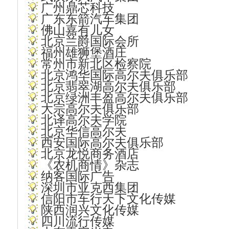
广州鼎芯科技
广东东箭汽车集团
佛山嘉有儿女
北京兰爵国际会所
福州雄狮堡酒庄
常州市新北区检察院
北京鸿华国际高尔夫俱乐部
北京翡翠湖高尔夫俱乐部
北京绿洲丰盈高尔夫俱乐部
大宗高尔夫俱乐部
北译高尔夫学院
北京华信高尔夫
西安国际高尔夫俱乐部
北京龙悦商务酒店
《农机商情》杂志
纳客国际广告
深圳市亚克西集团
信阳市车行天下文化传媒
陕西润兴文化传媒
四川流行传媒